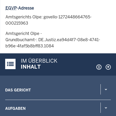
EGVP
-Adresse
Amtsgerichts Olpe: govello-1272448664765-
000215963
Amtsgericht Olpe -
Grundbuchamt-: DE.Justiz.ea94d4f7-08e8-4741-
b96e-4faf5b8bff83.1084
IM ÜBERBLICK
Justiz-Portal im Überblick:
INHALT
DAS GERICHT
AUFGABEN