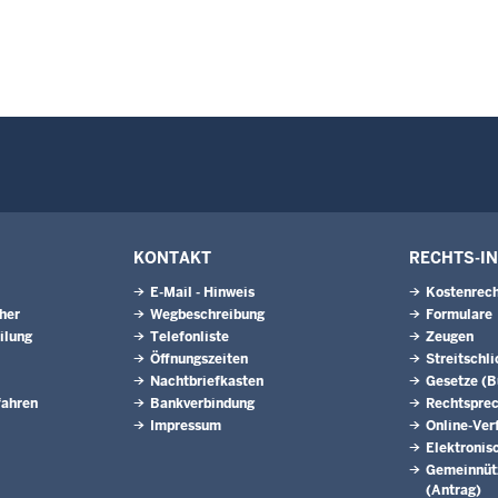
KONTAKT
RECHTS-I
E-Mail - Hinweis
Kostenrech
eher
Wegbeschreibung
Formulare
ilung
Telefonliste
Zeugen
Öffnungszeiten
Streitschl
Nachtbriefkasten
Gesetze (
fahren
Bankverbindung
Rechtspre
Impressum
Online-Ver
Elektronis
Gemeinnütz
(Antrag)