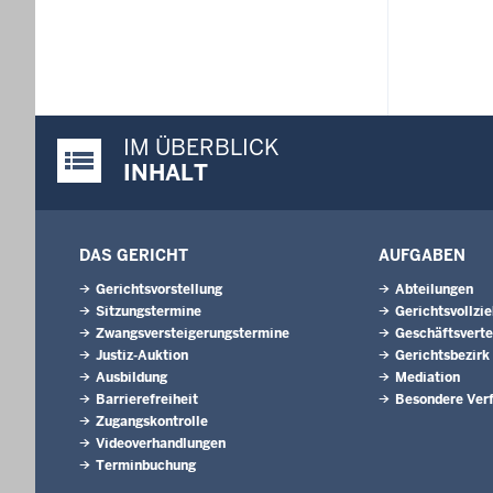
IM ÜBERBLICK
Justiz-Portal im Überblick:
INHALT
DAS GERICHT
AUFGABEN
Gerichtsvorstellung
Abteilungen
Sitzungstermine
Gerichtsvollzi
Zwangsversteigerungs­termine
Geschäftsverte
Justiz-Auktion
Gerichtsbezirk
Ausbildung
Mediation
Barrierefreiheit
Besondere Ver
Zugangskontrolle
Videoverhandlungen
Terminbuchung