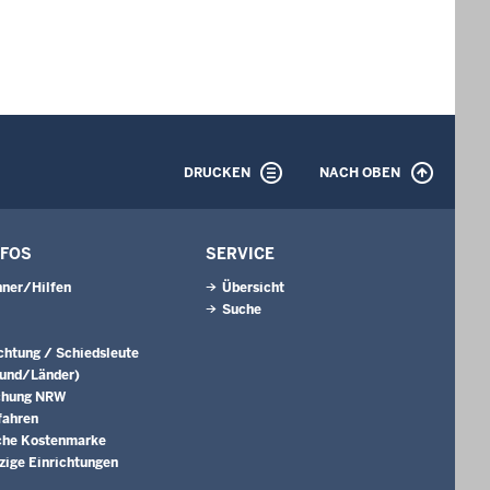
DRUCKEN
NACH OBEN
NFOS
SERVICE
ner/Hilfen
Übersicht
Suche
ichtung / Schiedsleute
Bund/Länder)
chung NRW
fahren
che Kostenmarke
ige Einrichtungen